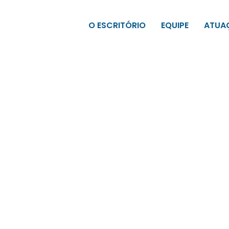
O ESCRITÓRIO
EQUIPE
ATUA
4 de outubro de 2024