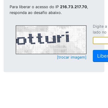
Para liberar o acesso
do IP
216.73.217.70
,
responda ao desafio abaixo.
Digite 
lado no
[trocar imagem]